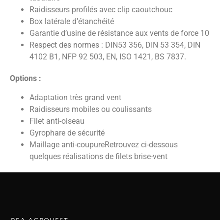
Raidisseurs profilés avec clip caoutchouc
Box latérale d’étanchéité
Garantie d’usine de résistance aux vents de force 10
Respect des normes : DIN53 356, DIN 53 354, DIN
4102 B1, NFP 92 503, EN, ISO 1421, BS 7837.
Options :
Adaptation très grand vent
Raidisseurs mobiles ou coulissants
Filet anti-oiseau
Gyrophare de sécurité
Maillage anti-coupureRetrouvez ci-dessous
quelques réalisations de filets brise-vent