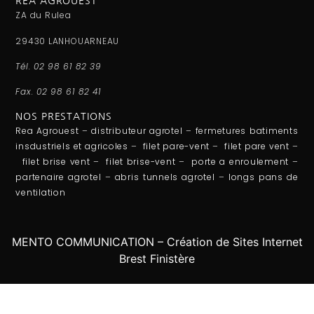
REA AGROUEST
ZA du Rulea
29430 LANHOUARNEAU
Tél. 02 98 61 82 39
Fax. 02 98 61 82 41
NOS PRESTATIONS
Rea Agrouest
–
distributeur agrotel
–
fermetures batiments
insdustriels et agricoles
–
filet pare-vent
–
filet pare vent
–
filet brise vent
–
filet brise-vent
–
porte a enroulement
–
partenaire agrotel
–
abris tunnels agrotel
–
longs pans de
ventilation
MENTO COMMUNICATION – Création de Sites Internet
Brest Finistère