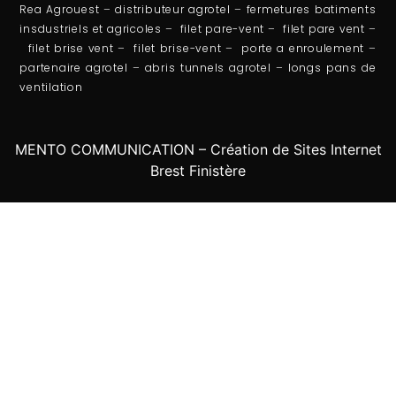
Rea Agrouest
–
distributeur agrotel
–
fermetures batiments
insdustriels et agricoles
–
filet pare-vent
–
filet pare vent
–
filet brise vent
–
filet brise-vent
–
porte a enroulement
–
partenaire agrotel
–
abris tunnels agrotel
–
longs pans de
ventilation
MENTO COMMUNICATION – Création de Sites Internet
Brest Finistère