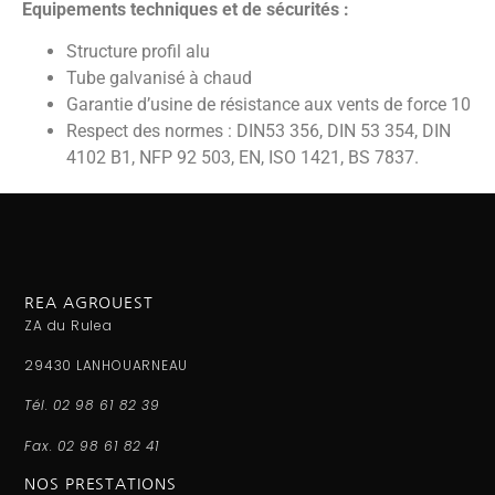
Equipements techniques et de sécurités :
Structure profil alu
Tube galvanisé à chaud
Garantie d’usine de résistance aux vents de force 10
Respect des normes : DIN53 356, DIN 53 354, DIN
4102 B1, NFP 92 503, EN, ISO 1421, BS 7837.
REA AGROUEST
ZA du Rulea
29430 LANHOUARNEAU
Tél. 02 98 61 82 39
Fax. 02 98 61 82 41
NOS PRESTATIONS